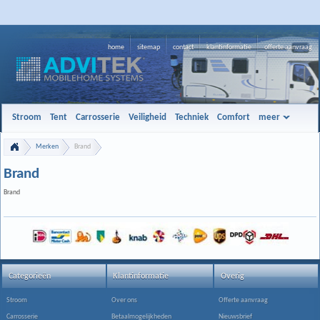
home
sitemap
contact
klantinformatie
offerte aanvraag
Stroom
Tent
Carrosserie
Veiligheid
Techniek
Comfort
meer
Merken
Brand
Brand
Brand
Categorieën
Klantinformatie
Overig
Stroom
Over ons
Offerte aanvraag
Carrosserie
Betaalmogelijkheden
Nieuwsbrief