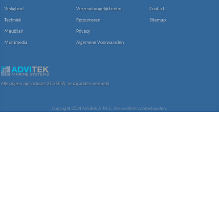
Veiligheid
Verzendmogelijkheden
Contact
Techniek
Retourneren
Sitemap
Meubilair
Privacy
Multimedia
Algemene Voorwaarden
Alle prijzen zijn inclusief 21% BTW, tenzij anders vermeld
Copyright 2024 Advitek A.M.S. Alle rechten voorbehouden.